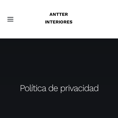
Saltar
al
ANTTER
contenido
Toggle
INTERIORES
Navigation
Antter interiores
Servicios
Sobre nosotros
Contacto
Política de privacidad